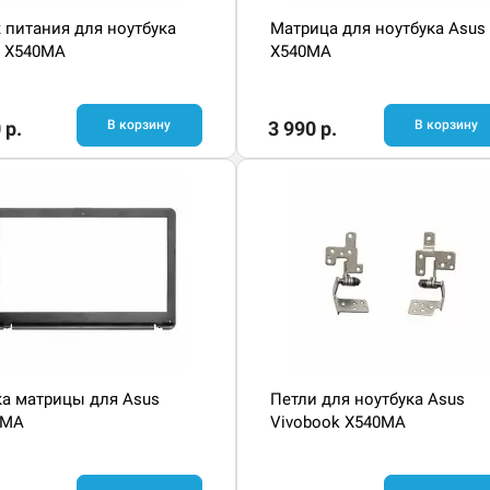
 питания для ноутбука
Матрица для ноутбука Asus
s X540MA
X540MA
 р.
В корзину
3 990 р.
В корзину
а матрицы для Asus
Петли для ноутбука Asus
0MA
Vivobook X540MA