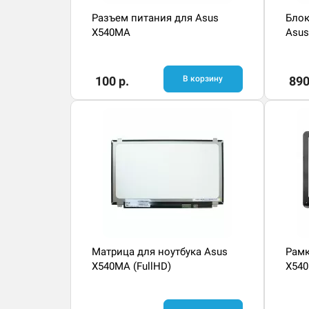
Разъем питания для Asus
Блок
X540MA
Asu
100 р.
В корзину
890
Матрица для ноутбука Asus
Рамк
X540MA (FullHD)
X54