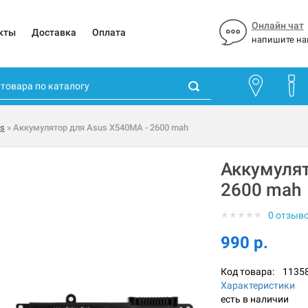
Онлайн чат
кты
Доставка
Оплата
напишите на
es
» Аккумулятор для Asus X540MA - 2600 mah
Аккумулят
2600 mah
★
★
★
★
★
0 отзыв
990 р.
Код товара:
1135
Характеристики
есть в наличии