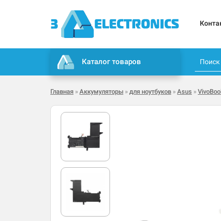
Конта
Каталог товаров
Главная
»
Аккумуляторы
»
для ноутбуков
»
Asus
»
VivoBoo