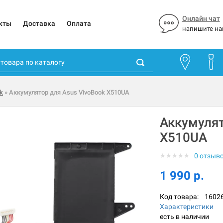
Онлайн чат
кты
Доставка
Оплата
напишите на
k
» Аккумулятор для Asus VivoBook X510UA
Аккумулят
X510UA
★
★
★
★
★
0 отзыв
1 990 р.
Код товара:
1602
Характеристики
есть в наличии