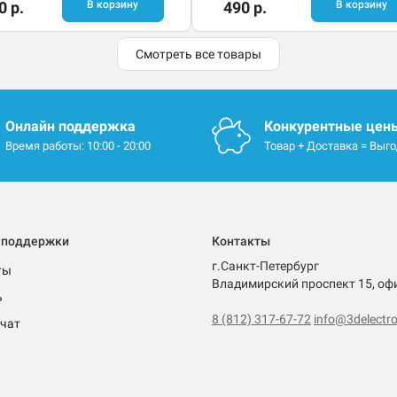
0 р.
В корзину
490 р.
В корзину
Смотреть все товары
Онлайн поддержка
Конкурентные цен
Время работы: 10:00 - 20:00
Товар + Доставка = Выг
 поддержки
Контакты
г.Санкт-Петербург
ты
Владимирский проспект 15, оф
ь
8 (812) 317-67-72
info@3delectro
чат