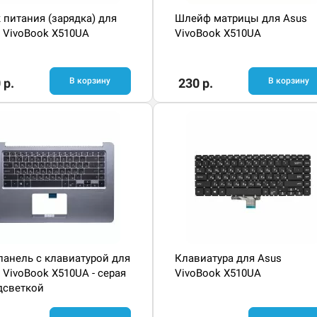
 питания (зарядка) для
Шлейф матрицы для Asus
 VivoBook X510UA
VivoBook X510UA
 р.
В корзину
230 р.
В корзину
панель с клавиатурой для
Клавиатура для Asus
 VivoBook X510UA - серая
VivoBook X510UA
дсветкой