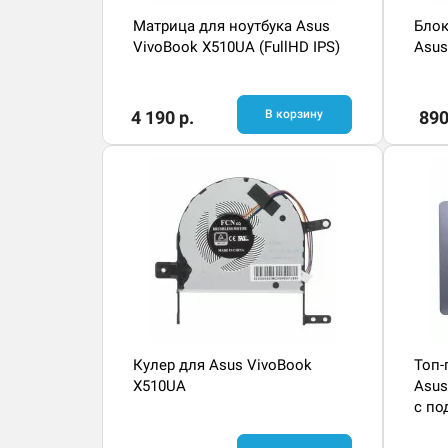
Матрица для ноутбука Asus
Блок
VivoBook X510UA (FullHD IPS)
Asus
4 190 р.
В корзину
890
Кулер для Asus VivoBook
Топ-
X510UA
Asus
с по