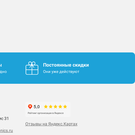
ы
Постоянные скидки
одно
Они уже действуют
ис 31
Отзывы на Яндекс.Картах
nics.ru