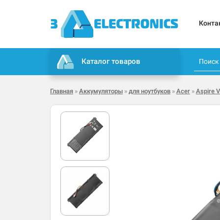
Конта
Каталог товаров
Главная
»
Аккумуляторы
»
для ноутбуков
»
Acer
»
Aspire V