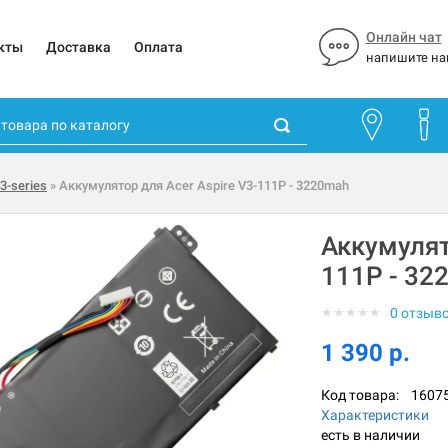
Онлайн чат
кты
Доставка
Оплата
напишите на
3-series
» Аккумулятор для Acer Aspire V3-111P - 3220mah
Аккумулят
111P - 32
★
★
★
★
★
0 отзыв
1 390 р.
Код товара:
1607
Характеристики
есть в наличии