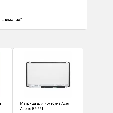
ь внимание?
я
Матрица для ноутбука Acer
Aspire E5-551