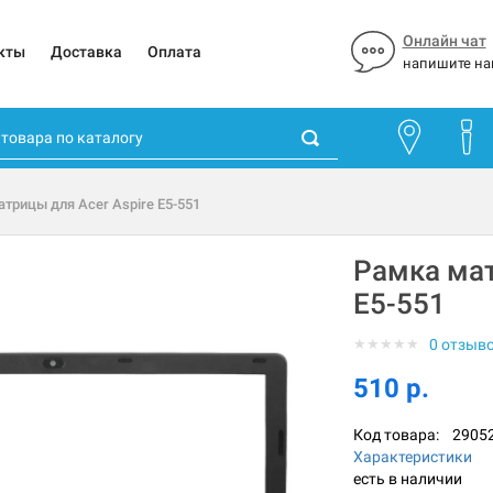
Онлайн чат
кты
Доставка
Оплата
напишите на
трицы для Acer Aspire E5-551
Рамка мат
E5-551
★
★
★
★
★
0 отзыв
510 р.
Код товара:
2905
Характеристики
есть в наличии