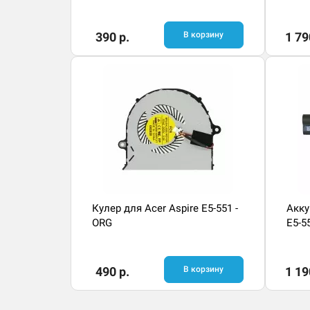
390 р.
В корзину
1 79
Кулер для Acer Aspire E5-551 -
Акку
ORG
E5-5
490 р.
В корзину
1 19