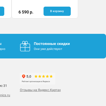
6 590 р.
В корзину
ы
Постоянные скидки
одно
Они уже действуют
ис 31
Отзывы на Яндекс.Картах
nics.ru