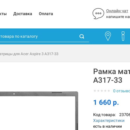
Онлайн чат
кты
Доставка
Оплата
напишите на
трицы для Acer Aspire 3 A317-33
Рамка мат
A317-33
★
★
★
★
★
0 отзыв
1 660 р.
Код товара:
2370
Характеристики
есть в наличии