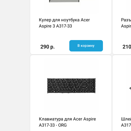
Кулер для ноутбука Acer
Разъ
Aspire 3 A317-33
Aspi
290 р.
В корзину
210
Клавиатура для Acer Aspire
Шлей
A317-33 - ORG
A317