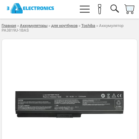
Главная
»
Аккумуляторы
»
для ноутбуков
»
Toshiba
» Аккумулятор
PA3819U-1BAS