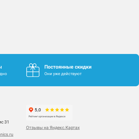
ы
Постоянные скидки
одно
Они уже действуют
ис 31
Отзывы на Яндекс.Картах
nics.ru