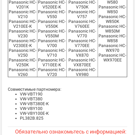
Panasonic HC-
Panasonic HC-
Panasonic HC-
W580
V201K
V520EE-K
V750K
Panasonic HC-
Panasonic HC-
Panasonic HC-
Panasonic HC-
W850
V210
V550
V757
Panasonic HC-
Panasonic HC-
Panasonic HC-
Panasonic HC-
W850K
V210EE-K
V550K
V760EE
Panasonic HC-
Panasonic HC-
Panasonic HC-
Panasonic HC-
W850M
V230
V550M
V770
Panasonic HC-
Panasonic HC-
Panasonic HC-
Panasonic HC-
W858
V230EE-K
V700
V770EE
Panasonic HC-
Panasonic HC-
Panasonic HC-
Panasonic HC-
WX970
V250
V710
VX870
Panasonic HC-
Panasonic HC-
Panasonic HC-
Panasonic HC-
WX970EE
V250K
V710EE-K
VX870EE
Panasonic HC-
Panasonic HC-
Panasonic HC-
V260
V720
VX980
Совместимые партномера:
VW-VBT190
VW-VBT380
VW-VBT380E-K
VW-VBY100
VW-VBY100E-K
PL382B.825
Обязательно ознакомьтесь с информацией: