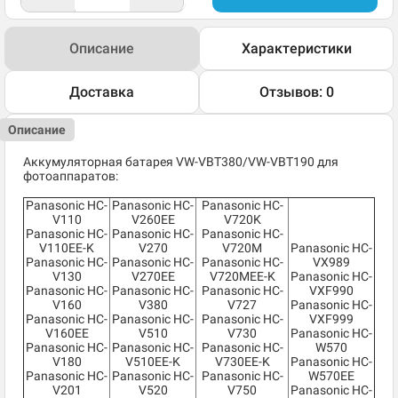
Описание
Характеристики
Доставка
Отзывов: 0
Описание
Аккумуляторная батарея VW-VBT380/VW-VBT190 для
фотоаппаратов:
Panasonic HC-
Panasonic HC-
Panasonic HC-
V110
V260EE
V720K
Panasonic HC-
Panasonic HC-
Panasonic HC-
V110EE-K
V270
V720M
Panasonic HC-
Panasonic HC-
Panasonic HC-
Panasonic HC-
VX989
V130
V270EE
V720MEE-K
Panasonic HC-
Panasonic HC-
Panasonic HC-
Panasonic HC-
VXF990
V160
V380
V727
Panasonic HC-
Panasonic HC-
Panasonic HC-
Panasonic HC-
VXF999
V160EE
V510
V730
Panasonic HC-
Panasonic HC-
Panasonic HC-
Panasonic HC-
W570
V180
V510EE-K
V730EE-K
Panasonic HC-
Panasonic HC-
Panasonic HC-
Panasonic HC-
W570EE
V201
V520
V750
Panasonic HC-