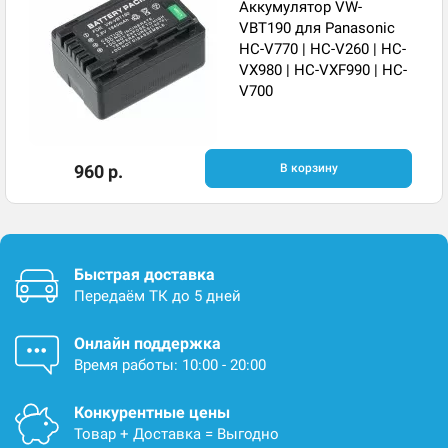
Аккумулятор VW-
VBT190 для Panasonic
HC-V770 | HC-V260 | HC-
VX980 | HC-VXF990 | HC-
V700
960 р.
В корзину
Быстрая доставка
Передаём ТК до 5 дней
Онлайн поддержка
Время работы: 10:00 - 20:00
Конкурентные цены
Товар + Доставка = Выгодно