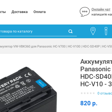
Онлайн чат
кты
Доставка
Оплата
напишите на
мулятор VW-VBK360 для Panasonic HC-V700 | HC-V100 | HDC-SD40P | HC-V50
Аккумуля
Panasonic
HDC-SD40P
HC-V10 - 
★
★
★
★
★
0 отзыв
820 р.