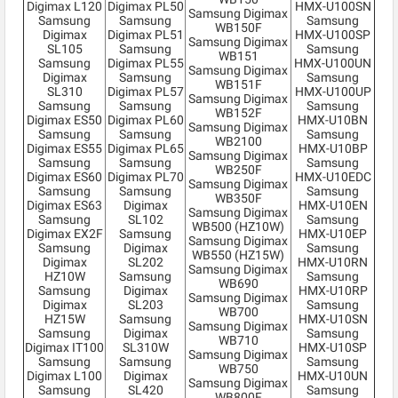
Digimax L120
Digimax PL50
HMX-U100SN
Samsung Digimax
Samsung
Samsung
Samsung
WB150F
Digimax
Digimax PL51
HMX-U100SP
Samsung Digimax
SL105
Samsung
Samsung
WB151
Samsung
Digimax PL55
HMX-U100UN
Samsung Digimax
Digimax
Samsung
Samsung
WB151F
SL310
Digimax PL57
HMX-U100UP
Samsung Digimax
Samsung
Samsung
Samsung
WB152F
Digimax ES50
Digimax PL60
HMX-U10BN
Samsung Digimax
Samsung
Samsung
Samsung
WB2100
Digimax ES55
Digimax PL65
HMX-U10BP
Samsung Digimax
Samsung
Samsung
Samsung
WB250F
Digimax ES60
Digimax PL70
HMX-U10EDC
Samsung Digimax
Samsung
Samsung
Samsung
WB350F
Digimax ES63
Digimax
HMX-U10EN
Samsung Digimax
Samsung
SL102
Samsung
WB500 (HZ10W)
Digimax EX2F
Samsung
HMX-U10EP
Samsung Digimax
Samsung
Digimax
Samsung
WB550 (HZ15W)
Digimax
SL202
HMX-U10RN
Samsung Digimax
HZ10W
Samsung
Samsung
WB690
Samsung
Digimax
HMX-U10RP
Samsung Digimax
Digimax
SL203
Samsung
WB700
HZ15W
Samsung
HMX-U10SN
Samsung Digimax
Samsung
Digimax
Samsung
WB710
Digimax IT100
SL310W
HMX-U10SP
Samsung Digimax
Samsung
Samsung
Samsung
WB750
Digimax L100
Digimax
HMX-U10UN
Samsung Digimax
Samsung
SL420
Samsung
WB800F