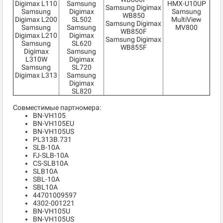
Digimax L110
Samsung
HMX-U10UP
Samsung Digimax
Samsung
Digimax
Samsung
WB850
Digimax L200
SL502
MultiView
Samsung Digimax
Samsung
Samsung
MV800
WB850F
Digimax L210
Digimax
Samsung Digimax
Samsung
SL620
WB855F
Digimax
Samsung
L310W
Digimax
Samsung
SL720
Digimax L313
Samsung
Digimax
SL820
Совместимые партномера:
BN-VH105
BN-VH105EU
BN-VH105US
PL313B.731
SLB-10A
FJ-SLB-10A
CS-SLB10A
SLB10A
SBL-10A
SBL10A
44701009597
4302-001221
BN-VH105U
BN-VH105US