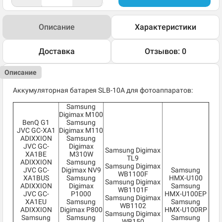
Описание
Характеристики
Доставка
Отзывов: 0
Описание
Аккумуляторная батарея SLB-10A для фотоаппаратов:
Samsung
Digimax M100
BenQ G1
Samsung
JVC GC-XA1
Digimax M110
ADIXXION
Samsung
JVC GC-
Digimax
Samsung Digimax
XA1BE
M310W
TL9
ADIXXION
Samsung
Samsung Digimax
JVC GC-
Digimax NV9
Samsung
WB1100F
XA1BUS
Samsung
HMX-U100
Samsung Digimax
ADIXXION
Digimax
Samsung
WB1101F
JVC GC-
P1000
HMX-U100EP
Samsung Digimax
XA1EU
Samsung
Samsung
WB1102
ADIXXION
Digimax P800
HMX-U100RP
Samsung Digimax
Samsung
Samsung
Samsung
WB150