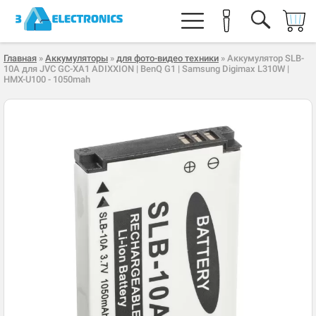
Главная
»
Аккумуляторы
»
для фото-видео техники
» Аккумулятор SLB-
10A для JVC GC-XA1 ADIXXION | BenQ G1 | Samsung Digimax L310W |
HMX-U100 - 1050mah