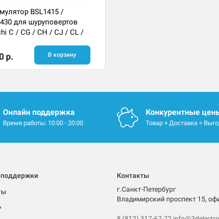
мулятор BSL1415 /
430 для шуруповертов
hi C / CG / CH / CJ / CL /
 DS
0 р.
В корзину
Онлайн поддержка
Конкурентные цен
Время работы: 10:00 - 20:00
Товар + Доставка = Выг
 поддержки
Контакты
г.Санкт-Петербург
ты
Владимирский проспект 15, оф
ь
8 (812) 317-67-72
info@3delectro