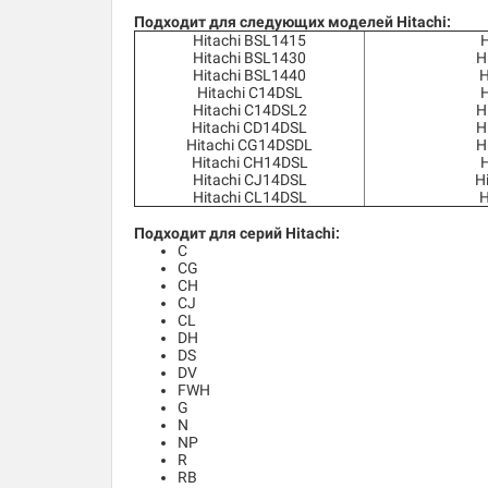
Подходит для следующих моделей Hitachi
:
Hitachi BSL1415
H
Hitachi BSL1430
H
Hitachi BSL1440
H
Hitachi C14DSL
H
Hitachi C14DSL2
H
Hitachi CD14DSL
H
Hitachi CG14DSDL
H
Hitachi CH14DSL
H
Hitachi CJ14DSL
H
Hitachi CL14DSL
H
Подходит для серий Hitachi:
C
CG
CH
CJ
CL
DH
DS
DV
FWH
G
N
NP
R
RB