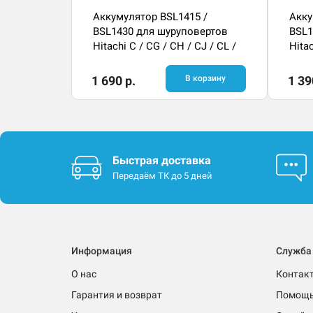
Аккумулятор BSL1415 /
Акку
BSL1430 для шуруповертов
BSL1
Hitachi C / CG / CH / CJ / CL /
Hitac
DH / DS
DH /
1 690 р.
В корзину
1 39
Быстрая доставка
Передаём ТК до 5 дней
Информация
Служба
О нас
Контак
Гарантия и возврат
Помощ