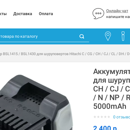
Онлайн чат
кты
Доставка
Оплата
напишите на
BSL1415 / BSL1430 для шуруповертов Hitachi C / CG / CH / CJ / CL / DH / DS
Аккумулят
для шурупо
CH / CJ / C
/ N / NP / 
5000mAh
★
★
★
★
★
0 отзыв
2 400 р.