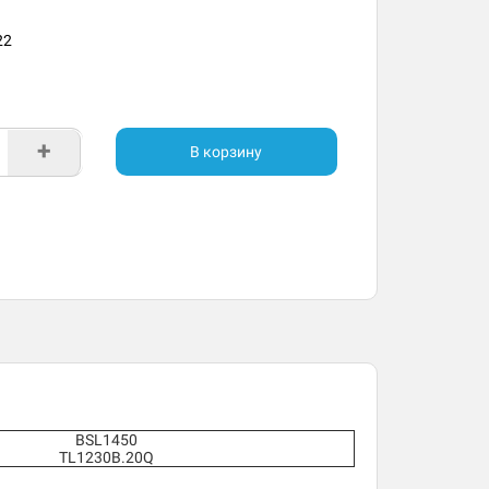
22
+
В корзину
BSL1450
TL1230B.20Q