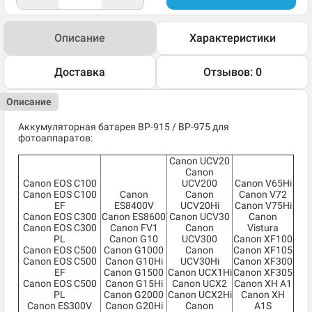
Описание
Характеристики
Доставка
Отзывов: 0
Описание
Аккумуляторная батарея BP-915 / BP-975 для
фотоаппаратов:
Canon UCV20
Canon
Canon EOS C100
UCV200
Canon V65Hi
Canon EOS C100
Canon
Canon
Canon V72
EF
ES8400V
UCV20Hi
Canon V75Hi
Canon EOS C300
Canon ES8600
Canon UCV30
Canon
Canon EOS C300
Canon FV1
Canon
Vistura
PL
Canon G10
UCV300
Canon XF100
Canon EOS C500
Canon G1000
Canon
Canon XF105
Canon EOS C500
Canon G10Hi
UCV30Hi
Canon XF300
EF
Canon G1500
Canon UCX1Hi
Canon XF305
Canon EOS C500
Canon G15Hi
Canon UCX2
Canon XH A1
PL
Canon G2000
Canon UCX2Hi
Canon XH
Canon ES300V
Canon G20Hi
Canon
A1S