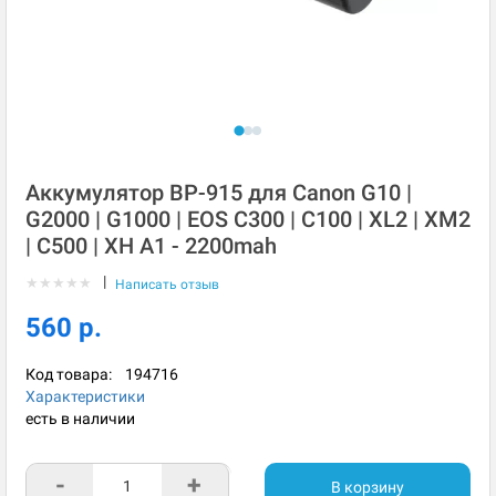
Аккумулятор BP-915 для Canon G10 |
G2000 | G1000 | EOS C300 | C100 | XL2 | XM2
| C500 | XH A1 - 2200mah
|
★
★
★
★
★
Написать отзыв
560 р.
Код товара:
194716
Характеристики
есть в наличии
-
+
В корзину