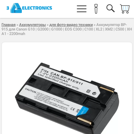
Главная
»
Аккумуляторы
»
для фото-видео техники
» Аккумулятор BP-
915 для Canon G10 | G2000 | G1000 | EOS C300 | C100 | XL2 | XM2 | C500 | XH
A1 - 2200mah