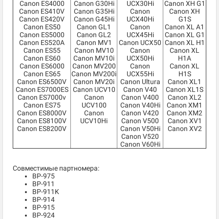
Canon ES4000
Canon G30Hi
UCX30Hi
Canon XH G1
Canon ES410V
Canon G35Hi
Canon
Canon XH
Canon ES420V
Canon G45Hi
UCX40Hi
G1S
Canon ES50
Canon GL1
Canon
Canon XL A1
Canon ES5000
Canon GL2
UCX45Hi
Canon XL G1
Canon ES520A
Canon MV1
Canon UCX50
Canon XL H1
Canon ES55
Canon MV10
Canon
Canon XL
Canon ES60
Canon MV10i
UCX50Hi
H1A
Canon ES6000
Canon MV200
Canon
Canon XL
Canon ES65
Canon MV200i
UCX55Hi
H1S
Canon ES6500V
Canon MV20i
Canon Ultura
Canon XL1
Canon ES7000ES
Canon UCV10
Canon V40
Canon XL1S
Canon ES7000v
Canon
Canon V400
Canon XL2
Canon ES75
UCV100
Canon V40Hi
Canon XM1
Canon ES8000V
Canon
Canon V420
Canon XM2
Canon ES8100V
UCV10Hi
Canon V500
Canon XV1
Canon ES8200V
Canon V50Hi
Canon XV2
Canon V520
Canon V60Hi
Совместимые партномера:
BP-975
BP-911
BP-911K
BP-914
BP-915
BP-924