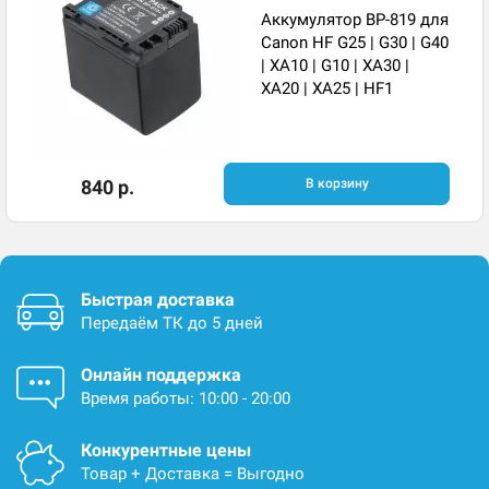
Аккумулятор BP-819 для
Canon HF G25 | G30 | G40
| XA10 | G10 | XA30 |
XA20 | XA25 | HF1
840 р.
В корзину
Быстрая доставка
Передаём ТК до 5 дней
Онлайн поддержка
Время работы: 10:00 - 20:00
Конкурентные цены
Товар + Доставка = Выгодно