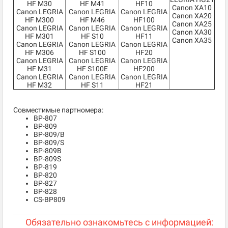
HF M30
HF M41
HF10
Canon XA10
Canon LEGRIA
Canon LEGRIA
Canon LEGRIA
Canon XA20
HF M300
HF M46
HF100
Canon XA25
Canon LEGRIA
Canon LEGRIA
Canon LEGRIA
Canon XA30
HF M301
HF S10
HF11
Canon XA35
Canon LEGRIA
Canon LEGRIA
Canon LEGRIA
HF M306
HF S100
HF20
Canon LEGRIA
Canon LEGRIA
Canon LEGRIA
HF M31
HF S100E
HF200
Canon LEGRIA
Canon LEGRIA
Canon LEGRIA
HF M32
HF S11
HF21
Совместимые партномера:
BP-807
BP-809
BP-809/B
BP-809/S
BP-809B
BP-809S
BP-819
BP-820
BP-827
BP-828
CS-BP809
Обязательно ознакомьтесь с информацией: