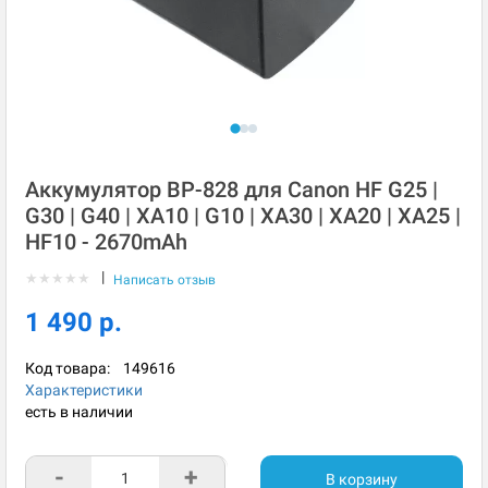
Аккумулятор BP-828 для Canon HF G25 |
G30 | G40 | XA10 | G10 | XA30 | XA20 | XA25 |
HF10 - 2670mAh
|
★
★
★
★
★
Написать отзыв
1 490 р.
Код товара:
149616
Характеристики
есть в наличии
-
+
В корзину