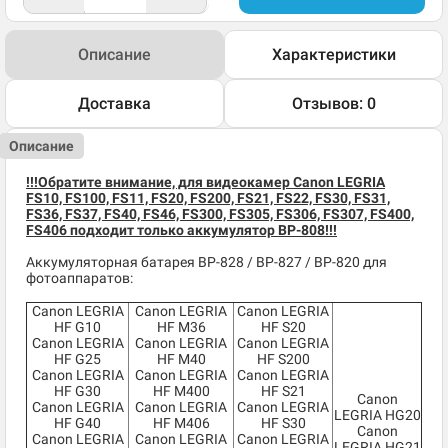
Описание
Характеристики
Доставка
Отзывов: 0
Описание
!!!Обратите внимание, для видеокамер Canon LEGRIA
FS10, FS100, FS11, FS20, FS200, FS21, FS22, FS30, FS31,
FS36, FS37, FS40, FS46, FS300, FS305, FS306, FS307, FS400,
FS406 подходит только аккумулятор BP-808!!!
Аккумуляторная батарея BP-828 / BP-827 / BP-820 для
фотоаппаратов:
Canon LEGRIA
Canon LEGRIA
Canon LEGRIA
HF G10
HF M36
HF S20
Canon LEGRIA
Canon LEGRIA
Canon LEGRIA
HF G25
HF M40
HF S200
Canon LEGRIA
Canon LEGRIA
Canon LEGRIA
HF G30
HF M400
HF S21
Canon
Canon LEGRIA
Canon LEGRIA
Canon LEGRIA
LEGRIA HG20
HF G40
HF M406
HF S30
Canon
Canon LEGRIA
Canon LEGRIA
Canon LEGRIA
LEGRIA HG21