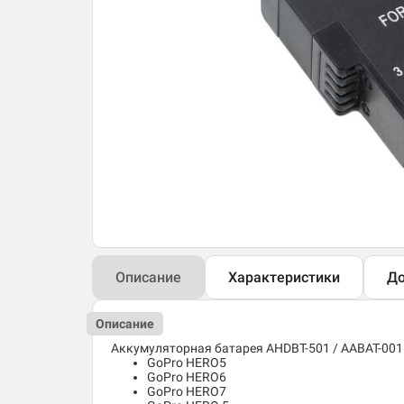
Описание
Характеристики
До
Описание
Аккумуляторная батарея AHDBT-501 / AABAT-001
GoPro HERO5
GoPro HERO6
GoPro HERO7