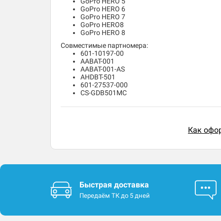
GoPro HERO 5
GoPro HERO 6
GoPro HERO 7
GoPro HERO8
GoPro HERO 8
Совместимые партномера:
601-10197-00
AABAT-001
AABAT-001-AS
AHDBT-501
601-27537-000
CS-GDB501MC
Как офор
Быстрая доставка
Передаём ТК до 5 дней