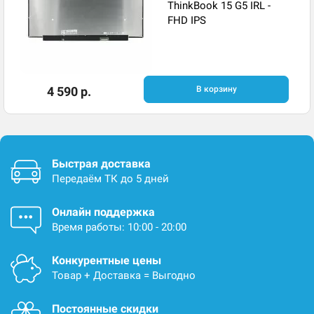
ThinkBook 15 G5 IRL -
FHD IPS
4 590 р.
В корзину
Быстрая доставка
Передаём ТК до 5 дней
Онлайн поддержка
Время работы: 10:00 - 20:00
Конкурентные цены
Товар + Доставка = Выгодно
Постоянные скидки