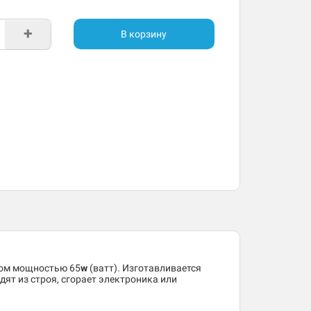
+
В корзину
вом мощностью 65
w
(ватт). Изготавливается
дят из строя, сгорает электроника или