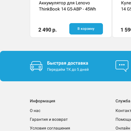
Аккумулятор для Lenovo
Куле
ThinkBook 14 G5-ABP - 45Wh
14 G
2 490 р.
В корзину
1 59
Быстрая доставка
Передаём ТК до 5 дней
Информация
Служба
О нас
Контак
Гарантия и возврат
Помощ
Условия соглашения
Онлайн 