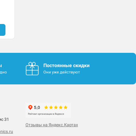
ы
Постоянные скидки
одно
Они уже действуют
ис 31
Отзывы на Яндекс.Картах
nics.ru