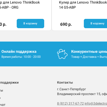
р для Lenovo ThinkBook
Кулер для Lenovo ThinkBook
5-ABP - ORG
14 G5-ABP
0 р.
В корзину
690 р.
В корзину
Онлайн поддержка
Конкурентные цен
Время работы: 10:00 - 20:00
Товар + Доставка = Выг
 поддержки
Контакты
г.Санкт-Петербург
ты
Владимирский проспект 15, оф
ь
8 (812) 317-67-72
info@3delectro
чат