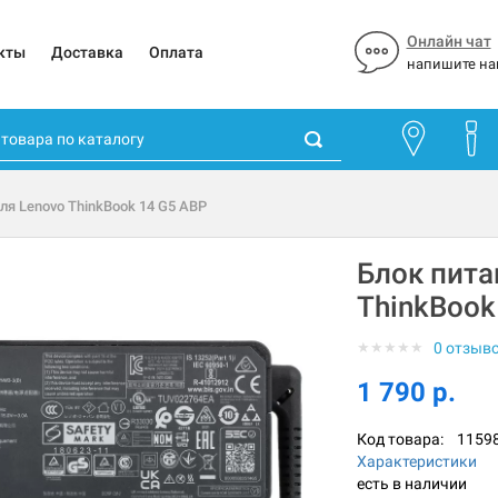
Онлайн чат
кты
Доставка
Оплата
напишите на
ля Lenovo ThinkBook 14 G5 ABP
Блок пита
ThinkBook
★
★
★
★
★
0 отзыв
1 790 р.
Код товара:
1159
Характеристики
есть в наличии