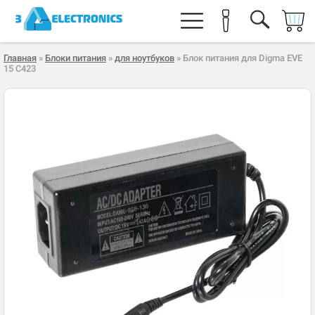
Главная
»
Блоки питания
»
для ноутбуков
» Блок питания для Digma EVE
15 C423