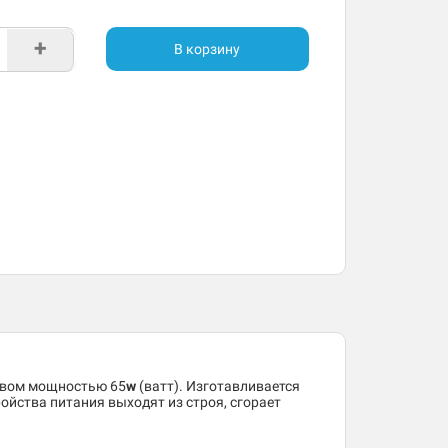
+
В корзину
твом мощностью 65
w
(ватт). Изготавливается
ойства питания выходят из строя, сгорает