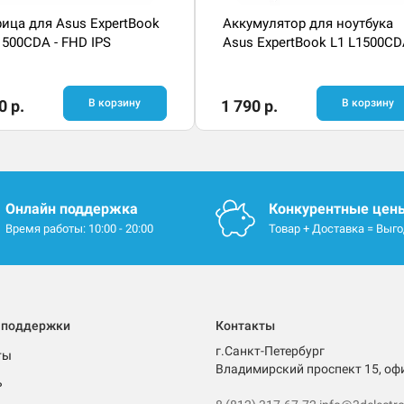
ица для Asus ExpertBook
Аккумулятор для ноутбука
1500CDA - FHD IPS
Asus ExpertBook L1 L1500C
0 р.
В корзину
1 790 р.
В корзину
Онлайн поддержка
Конкурентные цен
Время работы: 10:00 - 20:00
Товар + Доставка = Выг
 поддержки
Контакты
г.Санкт-Петербург
ты
Владимирский проспект 15, оф
ь