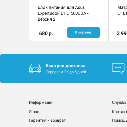
Блок питания для Asus
Матр
ExpertBook L1 L1500CDA -
L1 L
Версия 2
680 р.
В корзину
3 99
Быстрая доставка
Передаём ТК до 5 дней
Информация
Служба
О нас
Контак
Гарантия и возврат
Помощ