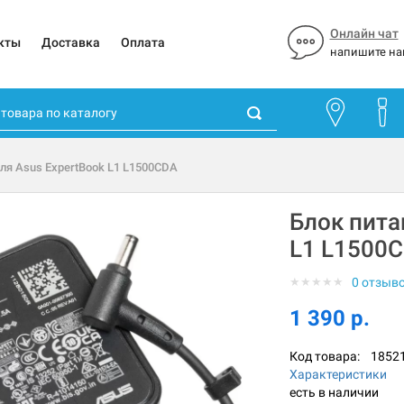
Онлайн чат
кты
Доставка
Оплата
напишите на
для Asus ExpertBook L1 L1500CDA
Блок пита
L1 L1500
★
★
★
★
★
0 отзыв
1 390 р.
Код товара:
1852
Характеристики
есть в наличии