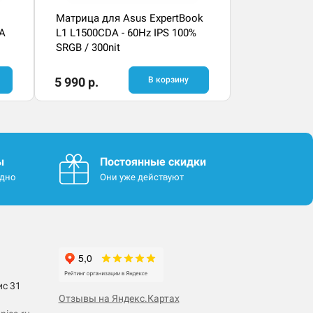
Матрица для Asus ExpertBook
DA
L1 L1500CDA - 60Hz IPS 100%
SRGB / 300nit
5 990 р.
В корзину
ы
Постоянные скидки
одно
Они уже действуют
ис 31
Отзывы на Яндекс.Картах