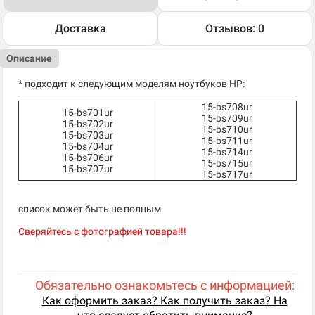
Доставка
Отзывов: 0
Описание
* подходит к следующим моделям ноутбуков HP:
15-bs708ur
15-bs701ur
15-bs709ur
15-bs702ur
15-bs710ur
15-bs703ur
15-bs711ur
15-bs704ur
15-bs714ur
15-bs706ur
15-bs715ur
15-bs707ur
15-bs717ur
список может быть не полным.
Сверяйтесь с фотографией товара!!!
Обязательно ознакомьтесь с информацией:
Как оформить заказ? Как получить заказ? На