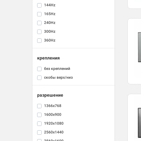
144Hz
165Hz
240Hz
300Hz
360Hz
крепления
без креплений
скобы верх/низ
разрешение
1366x768
1600x900
1920x1080
2560x1440