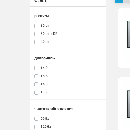
Фильтр
разъем
30 pin
30 pin eDP
40 pin
диагональ
14.0
15.6
16.0
17.3
частота обновления
60Hz
120Hz