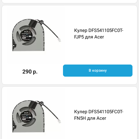
Кулер DFS541105FC0T-
FJP5 для Acer
290 р.
В корзину
Кулер DFS541105FC0T-
FN5H для Acer