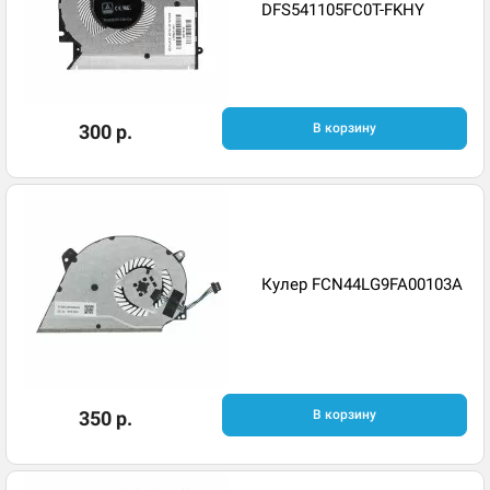
DFS541105FC0T-FKHY
300 р.
В корзину
Кулер FCN44LG9FA00103A
350 р.
В корзину