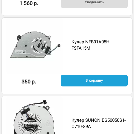
1 560 р.
Уведомить
Кулер NFB91A05H
FSFA15M
350 р.
В корзину
Кулер SUNON EG50050S1-
C710-S9A