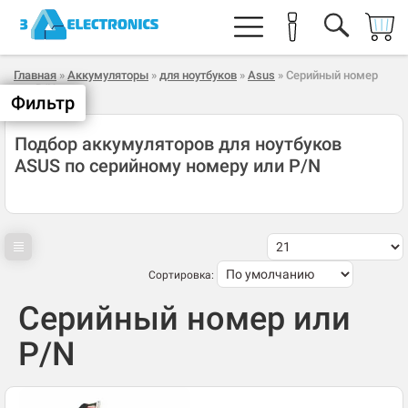
Главная
»
Аккумуляторы
»
для ноутбуков
»
Asus
» Серийный номер
или P/N
Фильтр
Подбор аккумуляторов для ноутбуков
ASUS по серийному номеру или P/N
Сортировка:
Серийный номер или
P/N