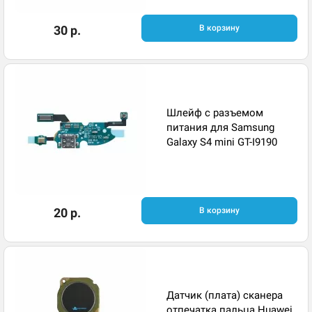
30 р.
В корзину
Шлейф с разъемом
питания для Samsung
Galaxy S4 mini GT-I9190
20 р.
В корзину
Датчик (плата) сканера
отпечатка пальца Huawei