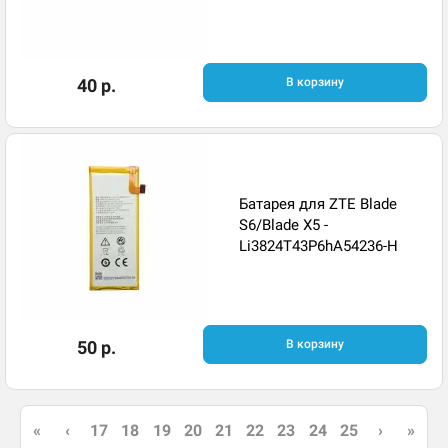
40 р.
В корзину
Батарея для ZTE Blade
S6/Blade X5 -
Li3824T43P6hA54236-H
50 р.
В корзину
24
«
‹
17
18
19
20
21
22
23
25
›
»