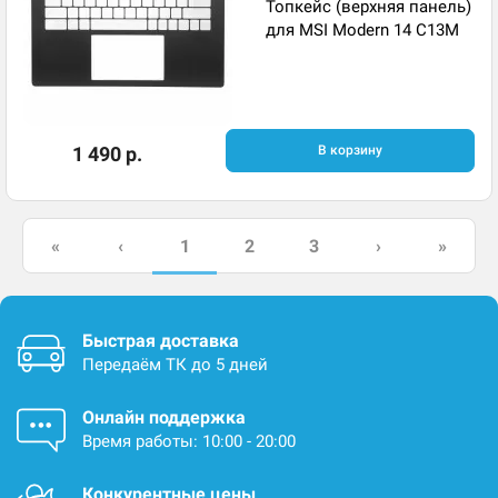
Топкейс (верхняя панель)
для MSI Modern 14 C13M
1 490 р.
В корзину
1
«
‹
2
3
›
»
Быстрая доставка
Передаём ТК до 5 дней
Онлайн поддержка
Время работы: 10:00 - 20:00
Конкурентные цены