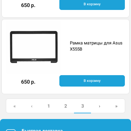
650 р.
В корзину
Рамка матрицы для Asus
X555B
650 р.
В корзину
3
«
‹
1
2
›
»
Быстрая доставка