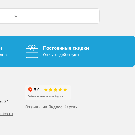
»
ы
Постоянные скидки
одно
Они уже действуют
ис 31
Отзывы на Яндекс.Картах
nics.ru