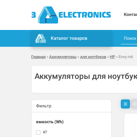
Конта
Каталог товаров
Главная
»
Аккумуляторы
»
для ноутбуков
»
HP
» Envy m6
Аккумуляторы для ноутбук
Фильтр
емкость (Wh)
47