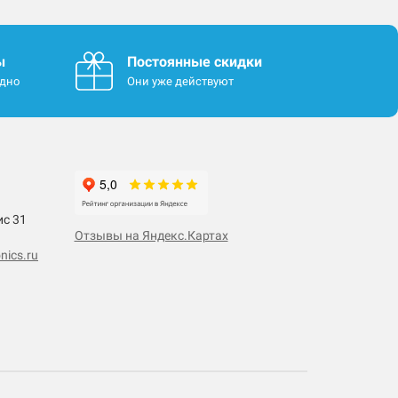
ы
Постоянные скидки
одно
Они уже действуют
ис 31
Отзывы на Яндекс.Картах
nics.ru