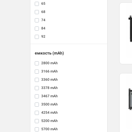
65
68
74
84
92
емкость (mAh)
2800 mAh
3166 mAh
3360 mAh
3378 mAh
3467 mAh
3500 mAh
4254 mAh
5200 mAh
5700 mAh