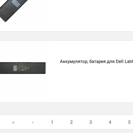
Аккумулятор, батарея для Dell Lati
«
‹
1
2
3
4
5