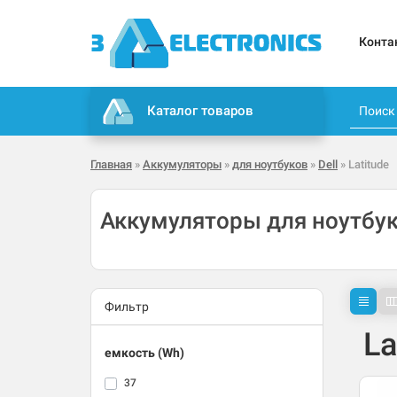
Конта
Каталог товаров
Главная
»
Аккумуляторы
»
для ноутбуков
»
Dell
» Latitude
Аккумуляторы для ноутбуко
Фильтр
La
емкость (Wh)
37