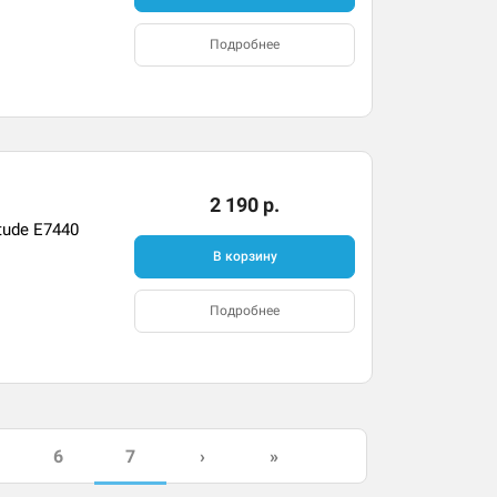
Подробнее
2 190 р.
tude E7440
В корзину
Подробнее
7
6
›
»